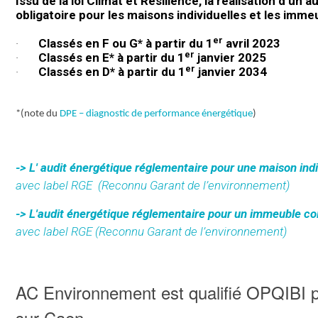
Issu de la loi Climat et Résilience, la
réalisation
d’un
au
obligatoire pour les maisons individuelles et les imm
er
·
Classés en F ou G* à partir du 1
avril 2023
er
·
Classés en E* à partir du 1
janvier 2025
er
·
Classés en D* à partir du 1
janvier 2034
*(note du
DPE – diagnostic de performance énergétique
)
-> L' audit énergétique réglementaire pour une maison ind
avec label RGE
(Reconnu Garant de l’environnement)
-> L'audit énergétique réglementaire pour un immeuble col
avec label RGE (Reconnu Garant de l’environnement)
AC Environnement est qualifié OPQIBI po
sur Caen.