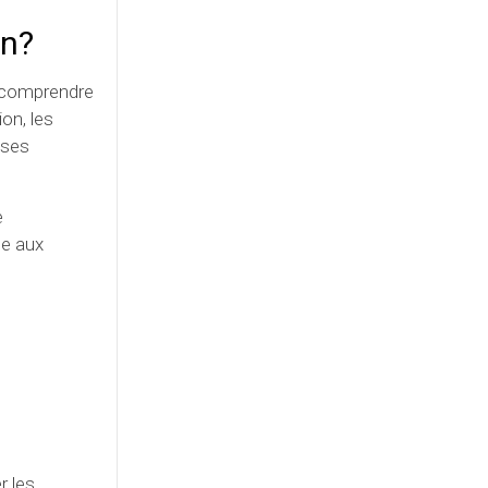
en?
x comprendre
on, les
nses
e
ce aux
r les