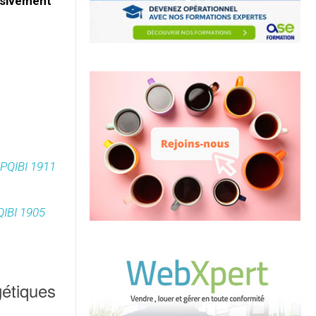
ssivement
 OPQIBI 1911
PQIBI 1905
gétiques