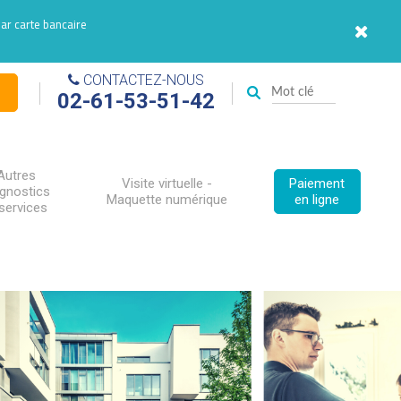
par carte bancaire
CONTACTEZ-NOUS
02-61-53-51-42
Autres
Visite virtuelle -
Paiement
agnostics
Maquette numérique
en ligne
services