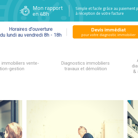
Mon rapport
Simple et facile grâce au paiement 
en 48h
à réception de votre facture
Devis immédiat
Horaires d'ouverture
pour votre diagnostic immobilier
du lundi au vendredi 8h - 18h
 immobiliers vente-
Diagnostics immobiliers
di
tion-gestion
travaux et démolition
& 