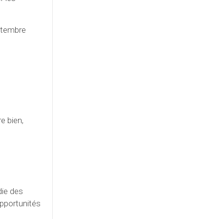
eptembre
e bien,
die des
opportunités