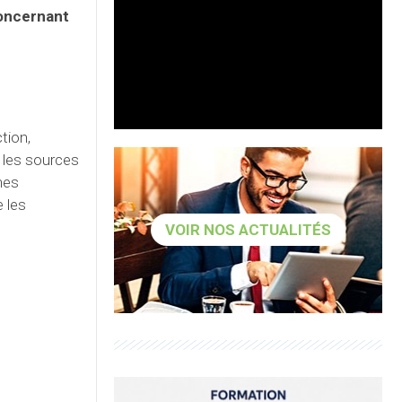
oncernant
tion,
t les sources
nes
 les
VOIR NOS ACTUALITÉS