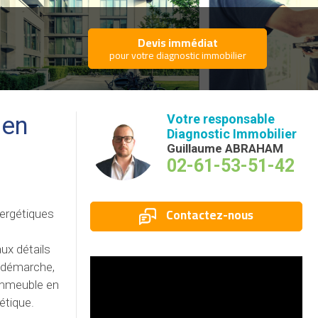
Devis immédiat
pour votre diagnostic immobilier
aen
Votre responsable
Diagnostic Immobilier
Guillaume ABRAHAM
02-61-53-51-42
Contactez-nous
nergétiques
ux détails
e démarche,
 immeuble en
étique.